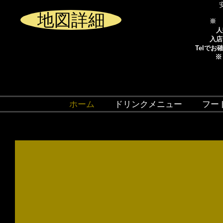
地図詳細
※ 
人
入店
Telで
※
ホーム
ドリンクメニュー
フー