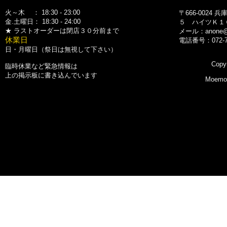
火～木 ： 18:30 - 23:00
〒666-0024
金.土曜日： 18:30 - 24:00
５
ハイツＫ１
★ ラストオーダーは閉店３０分前まで
メール：
anone
休業日
電話番号：072-75
日・月曜日（祭日は無視して下さい）
Copy
臨時休業など緊急情報は
上の掲示板に書き込んでいます
Moemon 