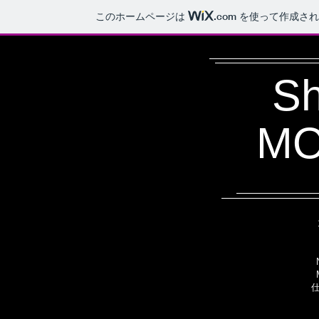
このホームページは
.com
を使って作成され
S
M